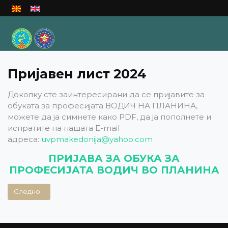
Изберете го вашиот јазик
Пријавен лист 2024
Доколку сте заинтересирани да се пријавите за
обуката за професијата ВОДИЧ НА ПЛАНИНА,
можете да ја симнете како PDF, да ја пополнете и
испратите на нашата E-mail
адреса:
uvpmakedonija@yahoo.com
ПРИЈАВА ЗА ОБУКА ЗА
ПРОФЕСИЈАТА ВОДИЧ ВО ПЛАНИНА
Следна статија: Преглед на наставни содржини
Следно