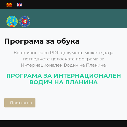
Изберете го вашиот јазик
Програма за обука
Во прилог како PDF документ, можете да ја
погледнете целосната програма за
Интернационален Водич на Планина.
ПРОГРАМА ЗА ИНТЕРНАЦИОНАЛЕН
ВОДИЧ НА ПЛАНИНА
Претходна статија: Цел на обуката за Водич во планина
Претходно