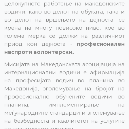
целокупното работење на македонските
водичи, како во делот на обуката, така и
во делот на вршењето на дејноста, се
крена на многу повисоко ниво, кое во
голема мерка се должи на различниот
приод кон дејноста -
професионален
наспроти волонтерски.
Мисијата на Македонската асоцијација на
интернационални водичи е афирмација
на професијата водич во планина во
Македонија, зголемување на бројот на
професионално обучените водичи во
планина, имплементирање на
меѓународните стандарди и зголемување
на безбедноста и квалитетот на услугите
во планинскиот туризам.