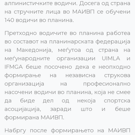
алпинистичките водичи. Досега од страна
на стручните лица во МАИВП се обучени
140 водичи во планина.
Претходно водичите во планина работеа
во составот на планинарската федерација
на Македонија, меѓутоа од страна на
меѓународните организации UIMLA и
IFMGA беше посочено дека е неопходно
формирање на независна струкова
организација на професионално
насочени водичи во планина, која не смее
да биде дел од некоја спортска
асоцијација, заради што и беше
формирана МАИВП.
Набргу после формирањето на МАИВП