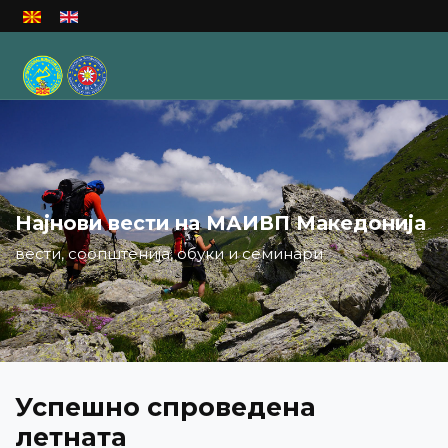
Изберете го вашиот јазик
Најнови вести на МАИВП Македонија
вести, соопштенија, обуки и семинари
Успешно спроведена
летната