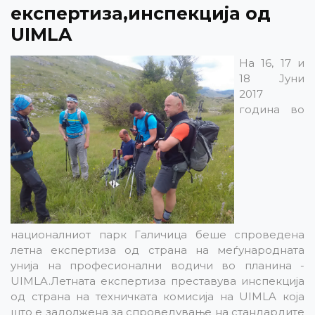
експертиза,инспекција од
UIMLA
На 16, 17 и
18 Јуни
2017
година во
националниот парк Галичица беше спроведена
летна експертиза од страна на меѓународната
унија на професионални водичи во планина -
UIMLA.Летната експертиза преставува инспекција
од страна на техничката комисија на UIMLA која
што е задолжена за спроведување на стандардите