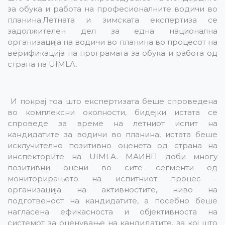
за обука и работа на професионалните водичи во
планина.Летната и зимската експертиза се
задолжителен дел за една национална
организација на водичи во планина во процесот на
верификација на програмата за обука и работа од
страна на UIMLA.
И покрај тоа што експертизата беше спроведена
во комплексни околности, бидејки истата се
спроведе за време на летниот испит на
кандидатите за водичи во планина, истата беше
исклучително позитивно оценета од страна на
инспекторите на UIMLA. МАИВП доби многу
позитивни оцени во сите сегменти од
мониторирањето на испитниот процес -
организација на активностите, ниво на
подготвеност на кандидатите, а посебно беше
нагласена ефикасноста и објективноста на
системот за оценување на кандидатите, за кој што