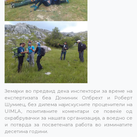
Земајки во предвид дека инспектори за време на
експертизата беа Доминик Олбрехт и Роберт
Шумиец, без дилема најискусните проценители на
UIMLA, позитивните коментари се повеќе од
охрабрувачки за нашата организација, а воедно се
и потврда за посветената работа во изминатите
десетина години.