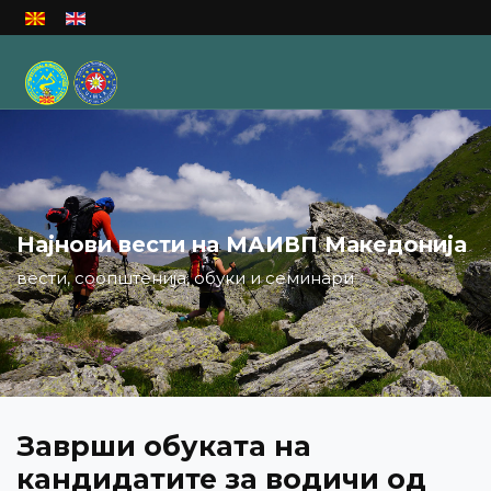
Изберете го вашиот јазик
Најнови вести на МАИВП Македонија
вести, соопштенија, обуки и семинари
Заврши обуката на
кандидатите за водичи од