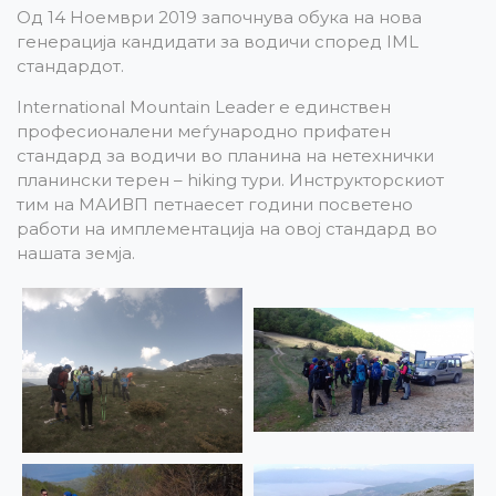
Од 14 Ноември 2019 започнува обука на нова
генерација кандидати за водичи според IML
стандардот.
International Mountain Leader е единствен
професионалени меѓународно прифатен
стандард за водичи во планина на нетехнички
планински терен – hiking тури. Инструкторскиот
тим на МАИВП петнаесет години посветено
работи на имплементација на овој стандард во
нашата земја.