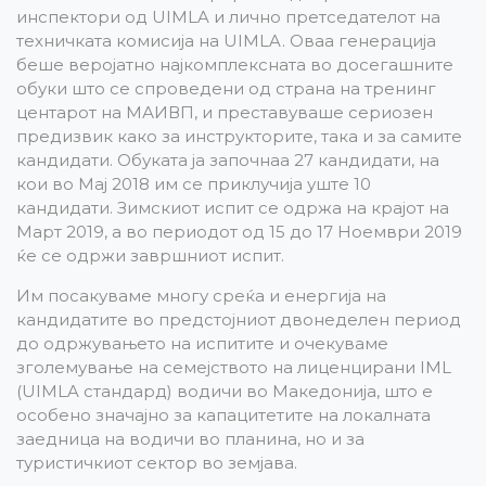
инспектори од UIMLA и лично претседателот на
техничката комисија на UIMLA. Оваа генерација
беше веројатно најкомплексната во досегашните
обуки што се спроведени од страна на тренинг
центарот на МАИВП, и преставуваше сериозен
предизвик како за инструкторите, така и за самите
кандидати. Обуката ја започнаа 27 кандидати, на
кои во Мај 2018 им се приклучија уште 10
кандидати. Зимскиот испит се одржа на крајот на
Март 2019, а во периодот од 15 до 17 Ноември 2019
ќе се одржи завршниот испит.
Им посакуваме многу среќа и енергија на
кандидатите во предстојниот двонеделен период
до одржувањето на испитите и очекуваме
зголемување на семејството на лиценцирани IML
(UIMLA стандард) водичи во Македонија, што е
особено значајно за капацитетите на локалната
заедница на водичи во планина, но и за
туристичкиот сектор во земјава.