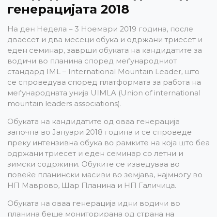
генерацијата 2018
На ден Недела – 3 Ноември 2019 година, после
дваесет и два месеци обука и одржани триесет и
еден семинар, заврши обуката на кандидатите за
водичи во планина според меѓународниот
стандард IML – International Mountain Leader, што
се спроведува според платформата за работа на
меѓународната унија UIMLA (Union of international
mountain leaders associations).
Обуката на кандидатите од оваа генерација
започна во Јануари 2018 година и се спроведе
преку интензивна обука во рамките на која што беа
одржани триесет и еден семинар со летни и
зимски содржини. Обуките се изведуваа во
повеќе планински масиви во земјава, најмногу во
НП Маврово, Шар Планина и НП Галичица.
Обуката на оваа генерација идни водичи во
планина беше мониторирана од страна на